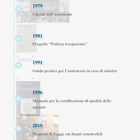
1979
I diritti dell'assicurato
1981
Progetto "Polizza trasparente"
1991
Guida pratica per l'assicurato in caso di sinistro
1996
Manuale per la certificazione di qualità delle
agenzie
2010
Proposte di Legge sui danni catastrofali