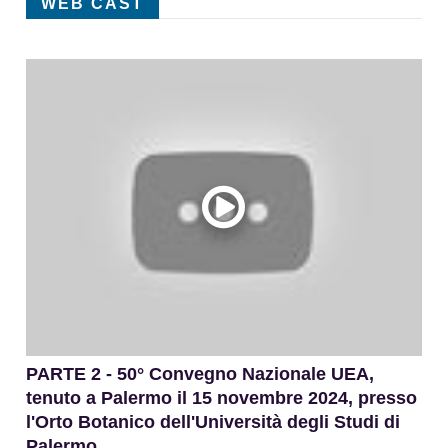
WEB CAST
PARTE 2 - 50° Convegno Nazionale UEA,
I M
tenuto a Palermo il 15 novembre 2024, presso
di
l'Orto Botanico dell'Università degli Studi di
No
Palermo.