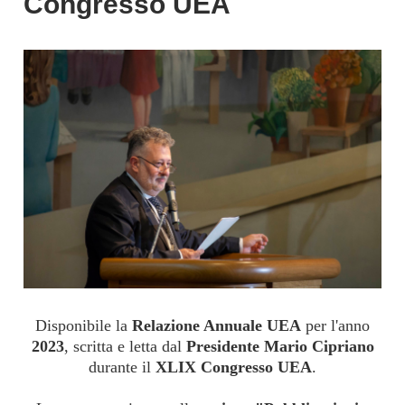
Congresso UEA
Disponibile la
Relazione Annuale UEA
per l'anno
2023
, scritta e letta dal
Presidente Mario Cipriano
durante il
XLIX Congresso UEA
.