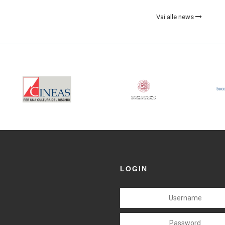
profili di
...
Vai alle news
LOGIN