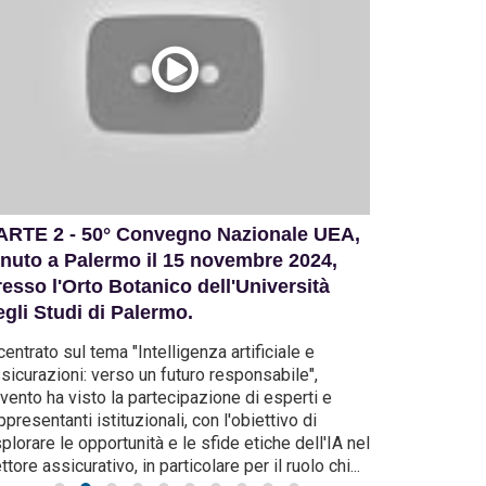
Nuovo articolo UEA su
Viaggio Studio UEA
Insurance Daily - Ius
2026 | Parigi, 10-13
variandi e tacito rinnovo
giugno
ARTE 2 - 50° Convegno Nazionale UEA,
I Miei Primi
enuto a Palermo il 15 novembre 2024,
anni di stor
resso l'Orto Botanico dell'Università
25 Novembr
Venerdi 17 Aprile 2026
Giovedi 2 Aprile 2026
egli Studi di Palermo.
Video celebrat
isponibile online l'ultimo
Disponibile la scheda
convegno celebr
centrato sul tema "Intelligenza artificiale e
rticolo della rubrica UEA
d'iscrizione per i soci UEA
che si è tenuto
sicurazioni: verso un futuro responsabile",
scito sulla rivista di settore
con un anteprima di
occasione del 
evento ha visto la partecipazione di esperti e
nsurance Daily, diretta dalla
programma del viaggio stud
50 anni di stor
ppresentanti istituzionali, con l'obiettivo di
dott.ssa Maria Rosa Alaggio.
e degli incontri di lavoro a
rappresentato, 
plorare le opportunità e le sfide etiche dell'IA nel
Rubrica che potete trovare
Parigi dal 10 al 13 giugno
riferi
...
ttore assicurativo, in particolare per il ruolo chi
...
er intero anche sul sito
...
2026