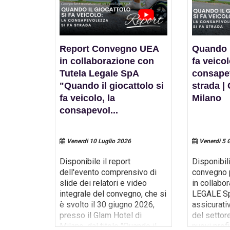
Report Convegno UEA
Quando i
er
in collaborazione con
fa veicol
Tutela Legale SpA
consapev
UEA
XLVII Congresso UEA | Venezia, 
"Quando il giocattolo si
strada |
settembre 2020
ue minuti!
i di
fa veicolo, la
Milano
Il video racconto del 47° Congresso UEA:
consapevol
...
congressuali, l'Assemblea dei Soci e le 
del nuovo Consiglio Direttivo
6
Venerdi 10 Luglio 2026
Venerdi 5 
 è svolto
Disponibile il report
Disponibili
dell'evento comprensivo di
convegno 
le
slide dei relatori e video
in collabo
integrale del convegno, che si
LEGALE Sp
ei lavori
è svolto il 30 giugno 2026,
assicurativ
 mattina
presso il Glam Hotel di
del settore 
do
Milano, dal titolo "Quando il
nuovi profi