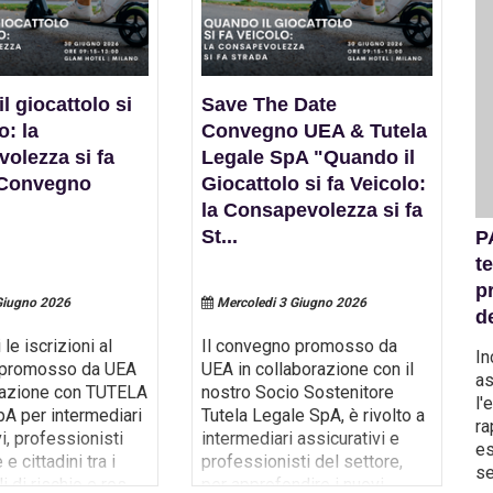
l giocattolo si
Save The Date
o: la
Convegno UEA & Tutela
olezza si fa
Legale SpA "Quando il
25-26
 Convegno
Giocattolo si fa Veicolo:
la Consapevolezza si fa
 i lavori
St
...
Convegno UEA: Parte 1 - Intelligenza
P
elezioni
Artificiale e Assicurazioni: Verso un
t
Futuro Responsabile
p
Giugno 2026
Mercoledi 3 Giugno 2026
d
PARTE 1 - 50° Convegno Nazionale UEA, tenuto a
 le iscrizioni al
Il convegno promosso da
D
Palermo il 15 novembre 2024, presso l'Orto
In
promosso da UEA
UEA in collaborazione con il
a
Botanico dell'Università degli Studi di Palermo. Il
as
razione con TUTELA
nostro Socio Sostenitore
u
convegno si propone di promuovere una
l'
A per intermediari
Tutela Legale SpA, è rivolto a
I
riflessione sul futuro responsabile del settore, alla
ra
i, professionisti
intermediari assicurativi e
luce delle trasformazioni tecnologiche. Infatti,
es
e cittadini tra i
professionisti del settore,
l'introduzione
...
se
li di rischio e res
...
per approfondire i nuovi
p