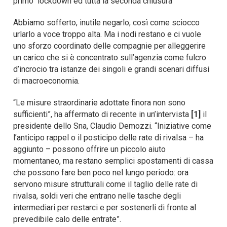
primo lockdown ed tutta la seconda chiusura’
Abbiamo sofferto, inutile negarlo, così come sciocco
urlarlo a voce troppo alta. Ma i nodi restano e ci vuole
uno sforzo coordinato delle compagnie per alleggerire
un carico che si è concentrato sull’agenzia come fulcro
d’incrocio tra istanze dei singoli e grandi scenari diffusi
di macroeconomia.
“Le misure straordinarie adottate finora non sono
sufficienti”, ha affermato di recente in un’intervista
[1]
il
presidente dello Sna, Claudio Demozzi. “Iniziative come
l’anticipo rappel o il posticipo delle rate di rivalsa – ha
aggiunto – possono offrire un piccolo aiuto
momentaneo, ma restano semplici spostamenti di cassa
che possono fare ben poco nel lungo periodo: ora
servono misure strutturali come il taglio delle rate di
rivalsa, soldi veri che entrano nelle tasche degli
intermediari per restarci e per sostenerli di fronte al
prevedibile calo delle entrate”.