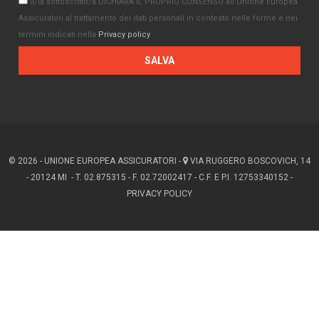
Il/la sottoscritto/a DICHIARA IL PROPRIO CONSENSO all'Unione Europea
Assicuratori al trattamento dei dati personali in contesto nelle forme e nei
termini indicati nella
Privacy policy
.
© 2026 - UNIONE EUROPEA ASSICURATORI -
VIA RUGGERO BOSCOVICH, 14
- 20124 MI - T. 02.875315 - F. 02.72002417 - C.F. E P.I. 12753340152 -
PRIVACY POLICY