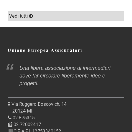
Vedi tutti
Unione Europea Assicuratori
Una libera associazione di intermediari
dove far circolare liberamente idee e
progetti.
Via Ruggero Boscovich, 14
20124 MI
02.875315
02.72002417
C.F. e P.I. 12753340152