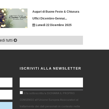
Auguri di Buone Feste & Chiusura
Uffici Dicembre-Gennai
...
Lunedi 22 Dicembre 2025
edi tutti
ISCRIVITI ALLA NEWSLETTER
Il/la sottoscritto/a DICHIARA IL PROPRIO
CONSENSO all'Unione Europea Assicuratori al
trattamento dei dati personali in contesto nelle