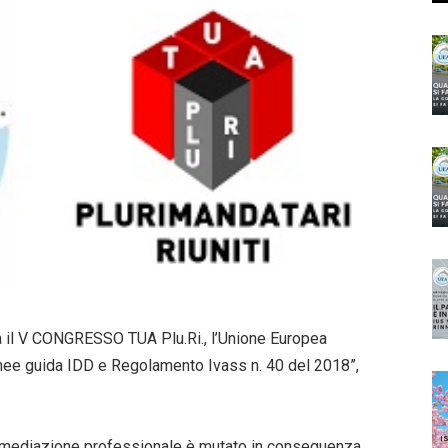
ra il V CONGRESSO TUA Plu.Ri., l’Unione Europea
inee guida IDD e Regolamento Ivass n. 40 del 2018”,
termediazione professionale è mutato in conseguenza