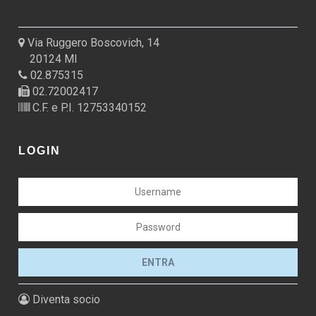
Via Ruggero Boscovich, 14
20124 MI
02.875315
02.72002417
C.F. e P.I. 12753340152
LOGIN
Diventa socio