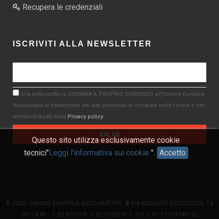
Recupera le credenziali
ISCRIVITI ALLA NEWSLETTER
Il/la sottoscritto/a DICHIARA IL PROPRIO CONSENSO all'Unione Europea
Assicuratori al trattamento dei dati personali in contesto nelle forme e nei
termini indicati nella
Privacy policy
.
Questo sito utilizza esclusivamente cookie
tecnici"
Leggi l'informativa sui cookie
".
Accetto
© 2026 - UNIONE EUROPEA ASSICURATORI -
VIA RUGGERO BOSCOVICH, 14
- 20124 MI - T. 02.875315 - F. 02.72002417 - C.F. E P.I. 12753340152 -