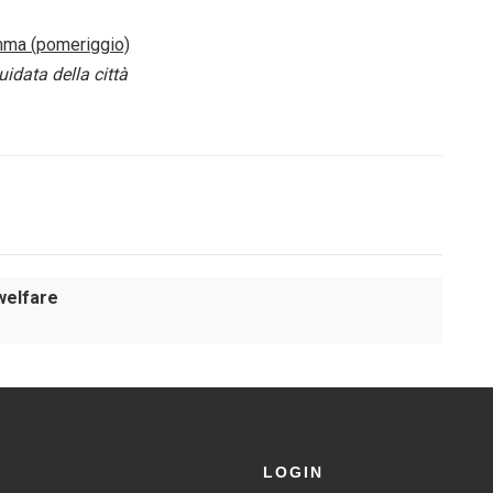
ma (pomeriggio)
uidata della città
welfare
LOGIN