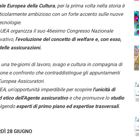
ale Europea della Cultura
, per la prima volta nella storia è
articolarmente ambizioso con un forte accento sulle nuove
ecnologie.
o, UEA organizza il suo 46esimo Congresso Nazionale
vativo,
l'evoluzione del concetto di welfare e, con esso,
delle assicurazioni.
una tre-giorni di lavoro, svago e cultura in compagnia di
ione e confronto che contraddistingue gli appuntamenti
Europea Assicuratori.
UEA, un'opportunità imperdibile per scoprire
l'unicità di
d etico dell'Agente assicurativo
e che promuove lo
studio
olgendo
esperti di primo piano ed expertise trasversali
.
DÌ 28 GIUGNO